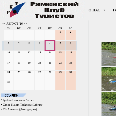
О НАС
Г
<<
АВГУСТ '26
>>
ПН
ВТ
СР
ЧТ
ПТ
СБ
ВС
1
2
3
4
5
6
7
8
9
10
11
12
13
14
15
16
17
18
19
20
21
22
23
24
25
26
27
28
29
30
31
Гребной слалом в России
Canoe Slalom Technique Library
Т/к Алмасты (Домодедово)