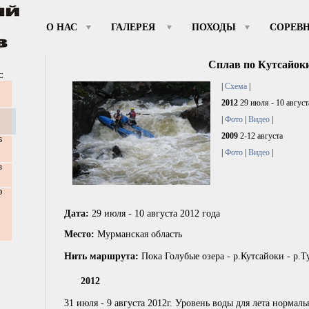
О НАС
ГАЛЕРЕЯ
ПОХОДЫ
СОРЕВ
Сплав по Кутсайок
С
|
Схема
|
2012
29 июля - 10 август
|
Фото
|
Видео
|
2009
2-12 августа
6
|
Фото
|
Видео
|
3
0
Дата:
29 июля - 10 августа 2012 года
Место:
Мурманская область
Нить маршрута:
Пока Голубые озера - р.Кутсайоки - р.Т
2012
31 июля - 9 августа 2012г. Уровень воды для лета нормал