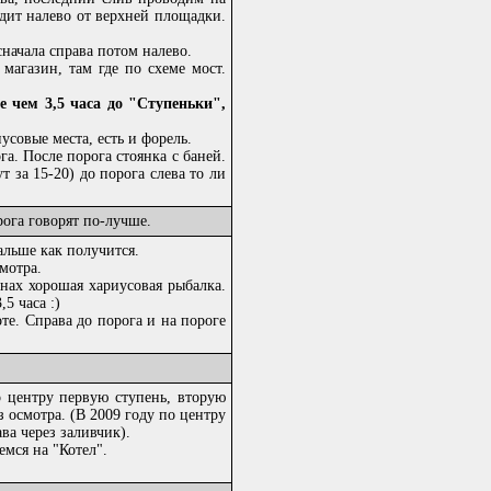
одит налево от верхней площадки.
ачала справа потом налево.
агазин, там где по схеме мост.
е чем 3,5 часа до "Ступеньки",
овые места, есть и форель.
. После порога стоянка с баней.
 за 15-20) до порога слева то ли
рога говорят по-лучше.
льше как получится.
мотра.
ах хорошая хариусовая рыбалка.
5 часа :)
е. Справа до порога и на пороге
ентру первую ступень, вторую
з осмотра. (В 2009 году по центру
ва через заливчик).
мся на "Котел".