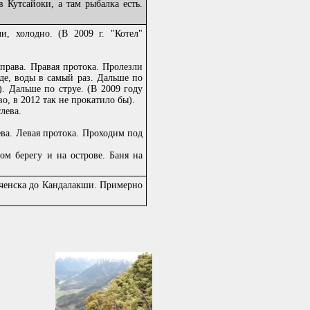
 Кутсайоки, а там рыбалка есть.
 холодно. (В 2009 г. "Котел"
рава. Правая протока. Пролезли
де, воды в самый раз. Дальше по
). Дальше по струе. (В 2009 году
во, в 2012 так не прокатило бы).
лева.
а. Левая протока. Проходим под
м берегу и на острове. Баня на
реченска до Кандалакши. Примерно