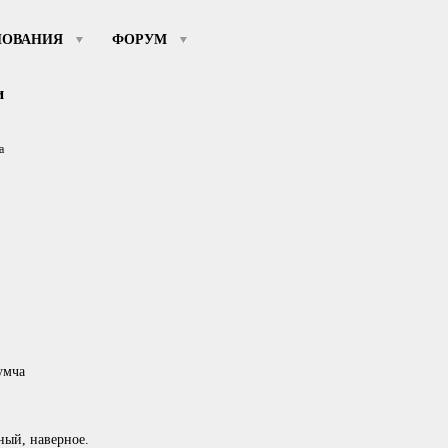
НОВАНИЯ
ФОРУМ
и
а
умча
ьный, наверное.