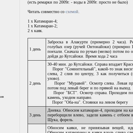
(есть ремарки по 2009г. - воды в 2009г. просто не было)
Читать совместно со
схемой
.
1 х Катамаран-4;
1 х Катамаран-2;
2 х каяк.
Заброска в Алакурти (примерно 2 часа). Р
голубых озер (ручей Онтонайоки) (примрно 1 
1 день
поехали. Сначала по ручью (мелко) потом по о
дойдя до Кутсайоки. Время хода 2 часа
30-40 мин. до Кутсайоки. Справа впадает Красн
Порог "Сомнительный", какой-то знак висит
слева, 2 слив по центру, 3 как получиться 
улово).
2 день
Порог "Муравей". Осмотр слева. Левая про
потом под левый берег и по прямой на выход.
Порог "БСТ". Осмотр справа. Проходим по с
хив
камень, уходим направо.
Порог "Оба-на". Стоянки на левом берегу
Дневка. Обносим катамаран-4, проходим на ка
3 день
переборщили влево, задели камень с отбоем 
Щука, форель.
Обносим каяки, не привязывая вещей, ид
Обносим катамараны и каяки вдоль слива сл