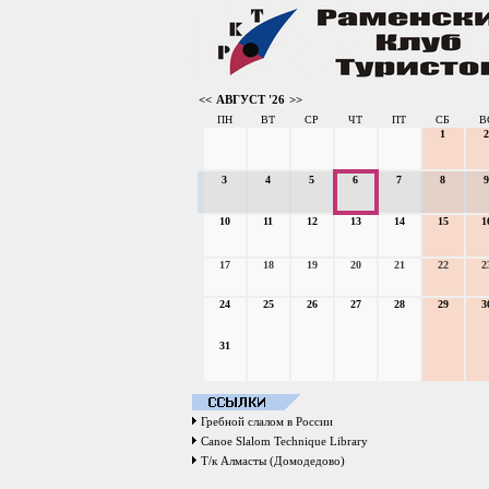
<<
АВГУСТ '26
>>
ПН
ВТ
СР
ЧТ
ПТ
СБ
В
1
2
3
4
5
6
7
8
9
10
11
12
13
14
15
1
17
18
19
20
21
22
2
24
25
26
27
28
29
3
31
Гребной слалом в России
Canoe Slalom Technique Library
Т/к Алмасты (Домодедово)