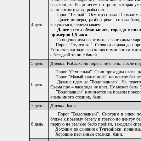
спасконцах. Вещи несем по тропе, которая ух
За порогом отдых, рыбы нет.
Порог "Тесный". Осмотр справа. Проходим сн
Далее шиверы, разбои реки, справа баня, м
4 день
Закупаемся, перекусываем.
Далее схема обманывает, гораздо меньш
примерно 1,5 часа.
По ощущениям на этом перегоне самые хариус
Порог "Ступенька". Стоянки справа до порога
Есть стоянка задолго (по воспоминаниям минут
с беседкой то ли с баней.
5 день
Дневка. Рыбалка до порога не очень. После по
Порог "Ступенька". Слив проходим слева, да
Порог "Малый каньонный" по центру без ос
Дальше идем до "Водопадного". На перегон
6 день
Схема про 4 часа хода не врет. Ну может быть 3,
"Водопадный" начинается на правом поворот
очень много стоянок, бани.
7 день
Дневка. Баня.
Порог "Водопадный". Смотрим и идем по ц
ближе к правому берегу и третью по центру бе
8 день
первую не реально было пройти, заходили спра
Доходим до слияния с Тунтсайоки, поднимае
Хорошие песчанные стоянки, бани.