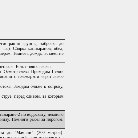
егистрация группы, заброска до
час). Сборка катамаранов, обед,
зерам. Темнеет, дождь, встаем, не
енькая. Есть стоянка слева.
. Осмотр слева. Проходим 1 слив
(можно с телемарком через левое
тока. Заходим ближе к острову,
труе, перед сливом, за которым
тамаране-2 по водоскату, немного
внизу. Немного рыбы за порогом.
ем до "Мамани" (200 метров).
ева, последний слив проводим на