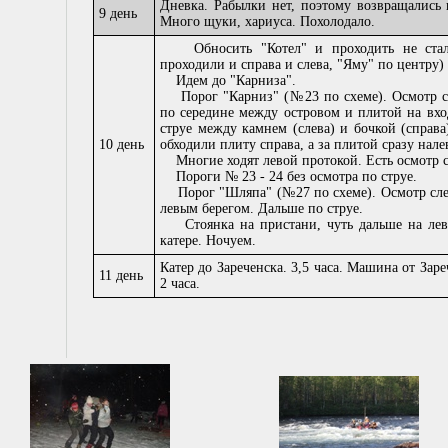
Дневка. Рабылки нет, поэтому возвращались в
9 день
Много щуки, хариуса. Похолодало.
Обносить "Котел" и проходить не стали,
проходили и справа и слева, "Яму" по центру)
Идем до "Карниза".
Порог "Карниз" (№23 по схеме). Осмотр сп
по середине между островом и плитой на вхо
струе между камнем (слева) и бочкой (справа
10 день
обходили плиту справа, а за плитой сразу нале
Многие ходят левой протокой. Есть осмотр с
Пороги № 23 - 24 без осмотра по струе.
Порог "Шляпа" (№27 по схеме). Осмотр слев
левым берегом. Дальше по струе.
Стоянка на пристани, чуть дальше на лево
катере. Ночуем.
Катер до Зареченска. 3,5 часа. Машина от За
11 день
2 часа.