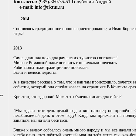
Контакты:
(985)-360-35-51 Голубович Андрей
e-mail:
info@rktur.ru
2014
Состоялось традиционное ночное ориентирование, а Иван Борис
игры!
2013
Самая длинная ночь для раменских туристов состоялась!
Миша с Ромашкой даже остались с новичками ночевать.
Робинзоны тоже традиционно ночевали.
Были и велосипедисты.
А в качестве рассказа о том, что и как там происходило, хочется
событий, который она опубликовала на страничке В Контакте сра
хив
Кристин, это здорово! Может ты будешь писать для сайта?
"Мы ждали этот день целый год и вот наконец он пришёл - 
незабываемый день в этом году! Когда мы приехали на полян
заняться: мы начали беситься.
Ближе к вечеру собралось очень много народу и мы все начали игр
у тебя одно, этот жёлтый круглый мяч на тебя летят так, как-б