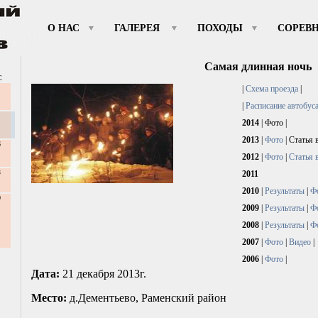
О НАС
ГАЛЕРЕЯ
ПОХОДЫ
СОРЕВ
Самая длинная ночь
С
|
Схема проезда
|
|
Расписание автобус
2014
|
Фото
|
2013
|
Фото
|
Статья 
6
2012
|
Фото
|
Статья 
3
2011
2010
|
Результаты
|
Ф
0
2009
|
Результаты
|
Ф
2008
|
Результаты
|
Ф
2007
|
Фото
|
Видео
|
2006
|
Фото
|
Дата:
21 декабря 2013г.
Место:
д.Дементьево, Раменский район