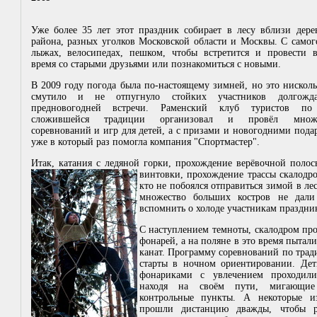
Уже более 35 лет этот праздник собирает в лесу вблизи дере
района, разных уголков Московской области и Москвы. С самог
лыжах, велосипедах, пешком,
чтобы встретится и провести в
время со старыми друзьями или познакомиться с новыми.
В 2009 году погода была по-настоящему зимней, но это нисколь
смутило и не отпугнуло стойких участников долгожд
предновогодней встречи. Раменский клуб туристов п
сложившейся традиции организовал и провёл множе
соревнований и игр для детей, а с призами и новогодними пода
уже в который раз помогла компания "Спортмастер".
Итак, катания с ледяной горки, прохождение верёвочной полос
винтовки, прохождение трассы скалодро
кто не побоялся отправиться зимой в л
множество больших костров не дали
вспомнить о холоде участникам праздни
С наступлением темноты, скалодром про
фонарей,
а на поляне в это время пытали
канат. Программу соревнований по тра
старты в ночном ориентировании. Дет
фонариками с увлечением проходили
находя на своём пути, мигающие
контрольные пункты. А некоторые и
прошли дистанцию дважды, чтобы ра