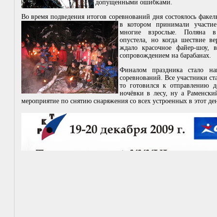
допущенными ошибками.
Во время подведения итогов соревнований дня состоялось факел
в котором принимали участи
многие взрослые. Поляна 
опустела, но когда шествие ве
ждало красочное файер-шоу,
сопровождением на барабанах.
Финалом праздника стало на
соревнований. Все участники ста
то готовился к отправлению до
ночёвки в лесу, ну а Раменски
мероприятие по снятию снаряжения со всех устроенных в этот де