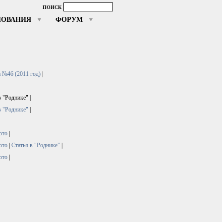
ПОИСК
НОВАНИЯ
ФОРУМ
а №46 (2011 год)
|
в "Роднике"
|
в "Роднике"
|
ото
|
ото
|
Статья в "Роднике"
|
ото
|