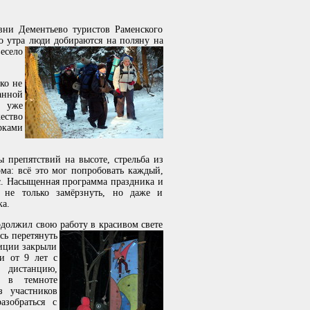
вни Дементьево туристов Раменского
о утра люди добираются на поляну на
есело
ко не
анной
о уже
ство
рками
ы препятствий на высоте,
стрельба из
ма: всё это мог попробовать каждый,
ес. Насыщенная программа праздника и
 не только замёрзнуть, но даже и
ка.
должил свою работу в красивом свете
сь перетянуть
диции закрыли
и от 9 лет с
 дистанцию,
 в темноте
з участников
зобраться с