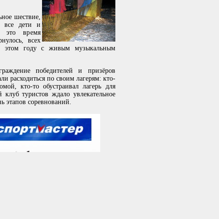
ьное шествие,
е все дети и
в это время
рнулось, всех
 в этом году с живым музыкальным
граждение победителей и призёров
ли расходиться по своим лагерям: кто-
мой, кто-то обустраивал лагерь для
й клуб туристов ждало увлекательное
нь этапов соревнований.