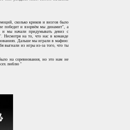
моций, сколько криков и визгов было
ие победит и взорвём мы динамит", а
а, и мы начали придумывать девиз с
. Несмотря на то, что нас в команде
внованиях. Дальше мы играли в мафию:
тебя выгнали из игры из-за того, что ты
было на соревнования, но это нам не
всех люблю "