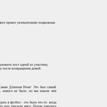
ович провел увлекательнве подвижные
 выложить пост одной из участниц
зу после возвращения домой.
Самая Длинная Ночь! Это был самый
у, никого не было, но мы нашли чем
ать в футбол - это было что-то: когда
удто они увидели мясо. Потом начались