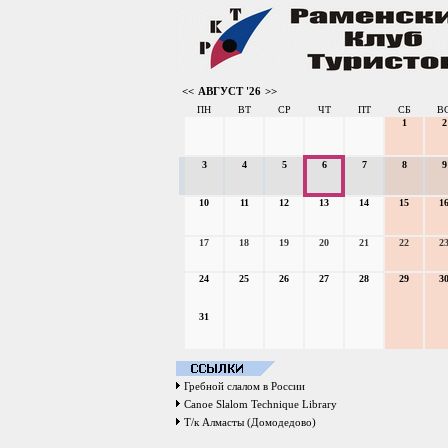
<<
АВГУСТ '26
>>
ПН
ВТ
СР
ЧТ
ПТ
СБ
В
1
2
3
4
5
6
7
8
9
10
11
12
13
14
15
1
17
18
19
20
21
22
2
24
25
26
27
28
29
3
31
Гребной слалом в России
Canoe Slalom Technique Library
Т/к Алмасты (Домодедово)