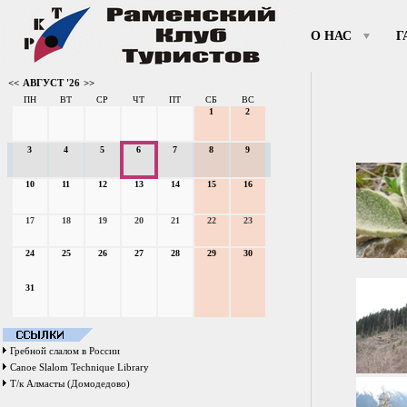
О НАС
Г
<<
АВГУСТ '26
>>
ПН
ВТ
СР
ЧТ
ПТ
СБ
ВС
1
2
3
4
5
6
7
8
9
10
11
12
13
14
15
16
17
18
19
20
21
22
23
24
25
26
27
28
29
30
31
Гребной слалом в России
Canoe Slalom Technique Library
Т/к Алмасты (Домодедово)