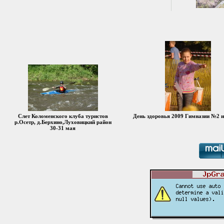
Слет Коломенского клуба туристов
День здоровья 2009 Гимназии №2
р.Осетр, д.Берхино,Луховицкий район
30-31 мая